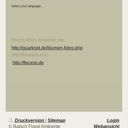
Select your language...
Blumenfotos teilweise von
http://quarknet.de/blumen-fotos.php
http://fleurami.com
http://fleurop.de
Druckversion
|
Sitemap
Login
© Batsch Floral Ambiente
Webansicht