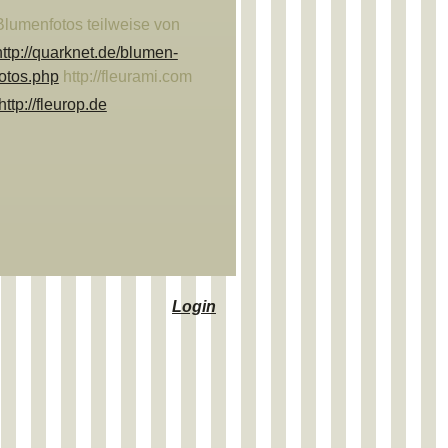
Blumenfotos teilweise von
http://quarknet.de/blumen-
fotos.php
http://fleurami.com
http://fleurop.de
Login