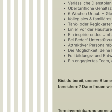
Verlässliche Dienstpla
Übertarifliche Gehalts
6 Wochen Urlaub + Gle
Kollegiales & familiäre
Tank- oder Regiokarte
Linie1 vor der Haustür
Ein inspirierendes Um
Bei Bedarf Unterstütz
Attraktiver Personalrab
Die Möglichkeit, deine 
Fortbildungs- und Entw
Ein engagiertes Team, d
Bist du bereit, unsere Blum
bereichern?
Dann freuen wir
Terminvereinbarung gerne 