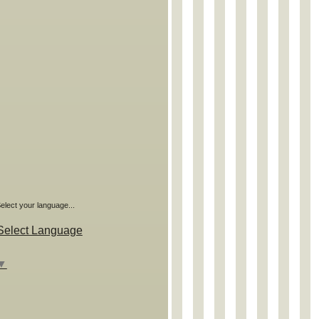
elect your language...
Select Language
▼