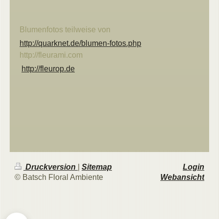
Blumenfotos teilweise von
http://quarknet.de/blumen-fotos.php
http://fleurami.com
http://fleurop.de
Druckversion
|
Sitemap
Login
© Batsch Floral Ambiente
Webansicht