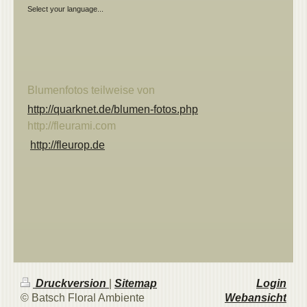
Select your language...
Blumenfotos teilweise von
http://quarknet.de/blumen-fotos.php
http://fleurami.com
http://fleurop.de
Druckversion
|
Sitemap
Login
© Batsch Floral Ambiente
Webansicht